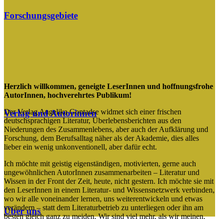
Forschungsgebiete
Herzlich willkommen, geneigte LeserInnen und hoffnungsfrohe
AutorInnen, hochverehrtes Publikum!
Der Verlag Angelika Gontadse widmet sich einer frischen
Verlag und Autorinnen
deutschsprachigen Literatur, Überlebensberichten aus den
Niederungen des Zusammenlebens, aber auch der Aufklärung und
Forschung, dem Berufsalltag näher als der Akademie, dies alles
lieber ein wenig unkonventionell, aber dafür echt.
Ich möchte mit geistig eigenständigen, motivierten, gerne auch
ungewöhnlichen AutorInnen zusammenarbeiten – Literatur und
Wissen in der Front der Zeit, heute, nicht gestern. Ich möchte sie mit
den LeserInnen in einem Literatur- und Wissensnetzwerk verbinden,
wo wir alle voneinander lernen, uns weiterentwickeln und etwas
verändern – statt dem Literaturbetrieb zu unterliegen oder ihn am
Über uns
besten gleich ganz zu meiden. Wir sind viel mehr, als wir meinen.