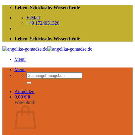
Zum
Leben. Schicksale. Wissen heute
Inhalt
E-Mail
springen
+49 1724931320
Leben. Schicksale. Wissen heute
Menü
Menü
Suchen
nach:
Anmelden
0,00
€
0
Warenkorb