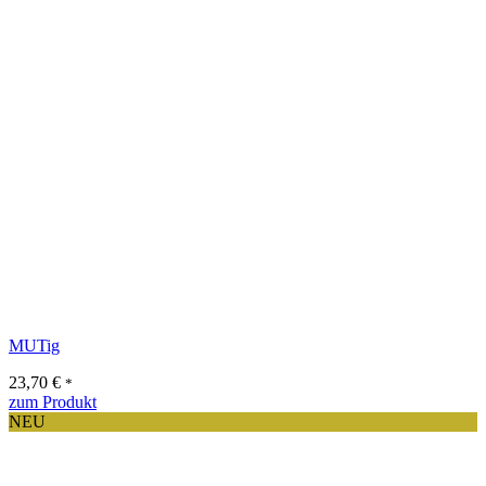
MUTig
23,70
€
*
Dieses
zum Produkt
Produkt
NEU
weist
mehrere
Varianten