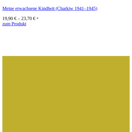
Meine erwachsene Kindheit (Charkiw 1941–1945)
19,90
€
–
23,70
€
*
Dieses
zum Produkt
Produkt
weist
mehrere
Varianten
auf.
Die
Optionen
können
auf
der
Produktseite
gewählt
werden